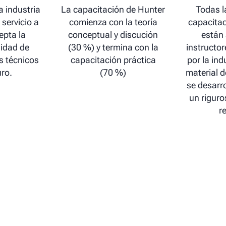
a industria
La capacitación de Hunter
Todas l
servicio a
comienza con la teoría
capacitac
epta la
conceptual y discución
están 
lidad de
(30 %) y termina con la
instructor
s técnicos
capacitación práctica
por la ind
uro.
(70 %)
material d
se desarro
un riguro
r