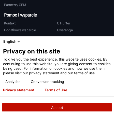
Partnerzy OEM
Pomoc i wsparcie
Kontakt
O Hunter
Dodatkowe wsparcie
Gwarancja
Międzynarodowy
English
Sprzedaż i serwis
Deutsch
Privacy on this site
亨特中国
To give you the best experience, this website uses cookies. By
continuing to use this website, you are giving consent to cookies
being used. For information on cookies and how we use them,
please visit our privacy statement and our terms of use.
Analytics
Conversion tracking
Privacy statement
Terms of Use
Warunki użytkowania
Polityka prywatności
Patenty
Logowanie
Accept
Copyright
© 2026 Hunter Engineering Company.
Wszelkie prawa
zastrzeżone.