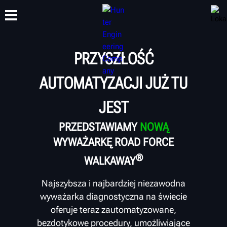
PRZYSZŁOŚĆ
SZKOLENIA
PRODUKTY
WSPARCIE
O NAS
AUTOMATYZACJI JUŻ TU
JEST
PRZEDSTAWIAMY
NOWĄ
WYWAŻARKĘ ROAD FORCE
®
WALKAWAY
Najszybsza i najbardziej niezawodna
wyważarka diagnostyczna na świecie
oferuje teraz zautomatyzowane,
bezdotykowe procedury, umożliwiające