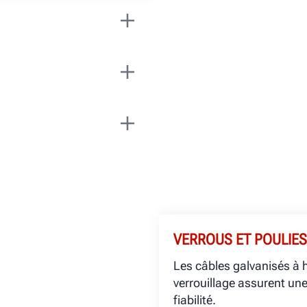
 000 lb est la
iques d’une capacité
 véhicules hors des
oussoirs permet aux
VERROUS ET POULIES
Les câbles galvanisés à h
verrouillage assurent une
fiabilité.