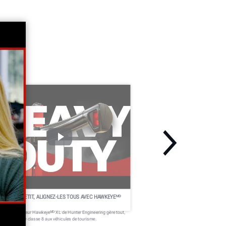
RAND OU PETIT, ALIGNEZ-LES TOUS AVEC HAWKEYEᴹᴰ
L
 nouvel aligneur Hawkeyeᴹᴰ XL de Hunter Engineering gère tout,
s camions de classe 8 aux véhicules de tourisme.