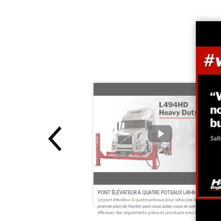
PONT ÉLÉVATEUR À QUATRE POTEAUX L494HD
Le pont élévateur à quatre poteaux pour véhicules lourds de
premier plan de Hunter peut vous aider, vous et votre atelier, à
effectuer des alignements précis et ponctuels avec facilité.