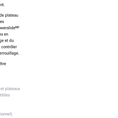
nt.
 de
plateau
les
werslide
ᴹᴰ
s en
ge et du
 contrôler
errouillage
.
être
 et plateaux
tibles
ionnel)