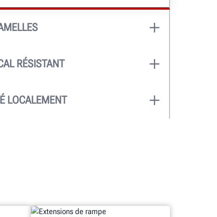
LAMELLES
 élevée empêche le patinage de la
 diamantée ou la finition abrasive.
CAL RÉSISTANT
u cordon évite d’endommager les
liques.
LÉ LOCALEMENT
ts-Unis, et installé localement par
ment qualifiée de Hunter.