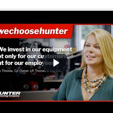
G
X
Le
de