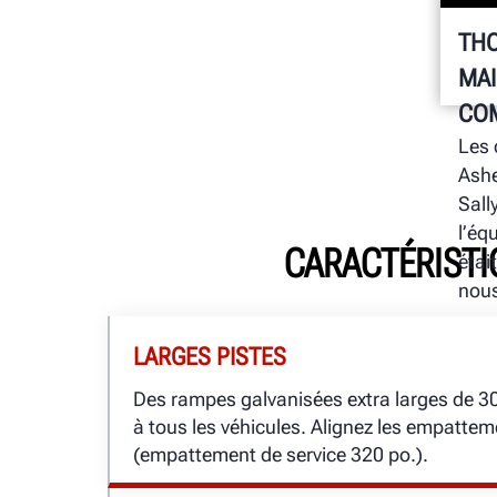
THO
MAI
CO
Les 
Ashe
Sall
l’éq
CARACTÉRISTI
étai
nous
LARGES PISTES
Des rampes galvanisées extra larges de 3
à tous les véhicules. Alignez les empattem
(empattement de service 320 po.).