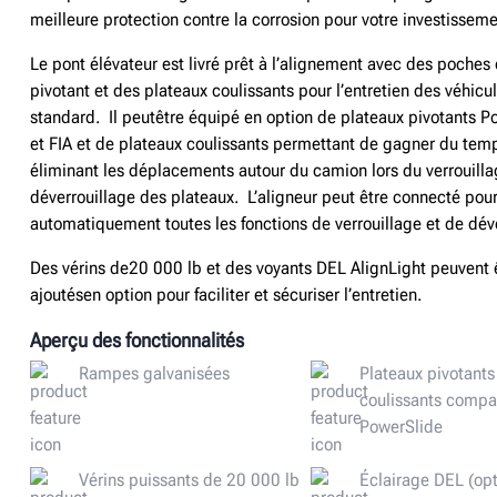
meilleure protection contre la corrosion pour votre investisseme
Le pont élévateur est livré prêt à l’alignement avec des poches
pivotant
et des plateaux coulissants pour l’entretien des véhicu
standard.
Il peut
être équipé en option de
plateaux pivotants
Po
et FIA
et
de
plateaux coulissants permettant de gagner
du temp
éliminant les déplacements autour du camion lors du verrouilla
déverrouillage des plateaux. L’aligneur peut
être connecté
pour
automatiquement toutes les fonctions de verrouillage et de dév
Des vérins de
20 000 lb et des voyants DEL AlignLight
peuvent 
ajoutés
en option
pour
faciliter et sécuriser l’entretien.
Aperçu des fonctionnalités
Rampes galvanisées
Plateaux pivotants
coulissants compa
PowerSlide
Vérins puissants de 20 000 lb
Éclairage DEL (opt