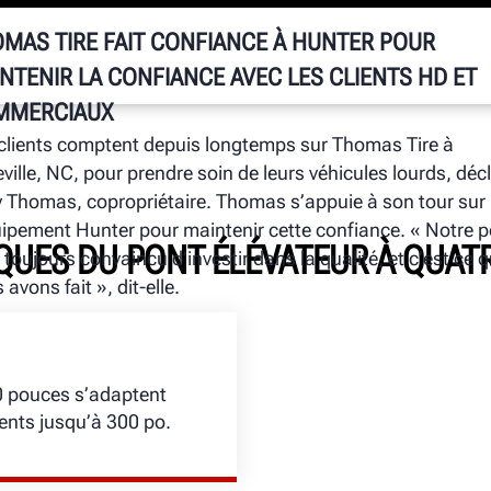
MAS TIRE FAIT CONFIANCE À HUNTER POUR
NTENIR LA CONFIANCE AVEC LES CLIENTS HD ET
MMERCIAUX
clients comptent depuis longtemps sur Thomas Tire à
ville, NC, pour prendre soin de leurs véhicules lourds, déc
y Thomas, copropriétaire. Thomas s’appuie à son tour sur
uipement Hunter pour maintenir cette confiance. « Notre p
QUES DU PONT ÉLÉVATEUR À QUAT
t toujours convaincu d’investir dans la qualité, et c’est ce 
 avons fait », dit-elle.
0 pouces s’adaptent
ents jusqu’à 300 po.