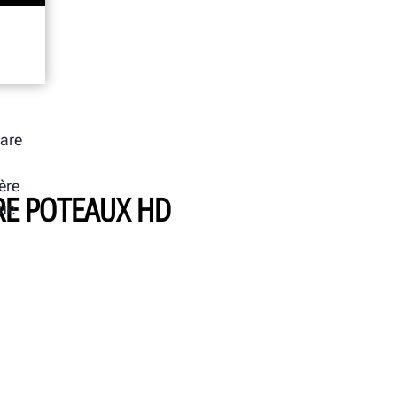
lare
ère
RE POTEAUX HD
que