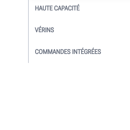
HAUTE CAPACITÉ
La capacité de levage du poids lourd de 35
meilleure de sa catégorie.
VÉRINS
Inclut en option un ou deux vérins hydraul
de 20 000 lb. pour soulever facilement les
COMMANDES INTÉGRÉES
pistes.
Une console pratique dotée de boutons-p
techniciens d’avoir un contrôle total.