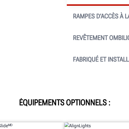
RAMPES D’ACCÈS À 
La conception à traction
roue, mieux que la plaque
REVÊTEMENT OMBILI
La gaine de protection d
conduites d’air et hydrau
FABRIQUÉ ET INSTAL
Conçu et fabriqué aux Éta
l’équipe de service haute
ÉQUIPEMENTS OPTIONNELS :