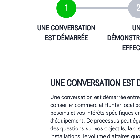
1
UNE CONVERSATION
U
EST DÉMARRÉE
DÉMONSTRA
EFFEC
UNE CONVERSATION EST 
UNE DÉMONSTRATION EST
VOTRE ACHAT EST FAIT
VOTRE ÉQUIPEMENT EST L
UNE ASSISTANCE CONTIN
FOURNIE POUR VOTRE ÉQ
Une conversation est démarrée entre 
Une démonstration en profondeur du 
Si vous décidez d’acheter de l’équip
L'entreprise Hunter expédiera bientô
conseiller commercial Hunter local po
organisée et réalisée pour vous sur si
recevrez un devis de votre consulta
directement à votre entreprise où vot
Votre équipe de terrain Hunter local
besoins et vos intérêts spécifiques e
commercial Hunter peut effectuer un
et vous aurez la possibilité de signer
service Hunter local installera le pro
d’assurer la satisfaction du client apr
d’équipement. Ce processus peut ég
son camion de démonstration ou dans
devis est ensuite remis à votre distrib
les 1 à 2 jours suivant la livraison, t
pendant toute la durée de vie du prod
des questions sur vos objectifs, la di
en saurez plus sur les avantages et l
commande est passée auprès de la 
tout fonctionne correctement et que v
représentant de service Hunter est v
installations, le volume d’affaires quo
du produit et vous aurez des réponse
Engineering Corporate.
votre achat et de son installation.
fournir une formation sur site, un ser