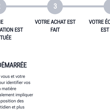
2
3
NE
VOTRE ACHAT EST
VOTRE É
TION EST
FAIT
EST
TUÉE
DÉMARRÉE
 EFFECTUÉE
IVRÉ
UE EST
UIPEMENT
vous et votre
produit est
ement Hunter
t l’équipement
,
vous
ur identifier vos
te. Votre conseiller
nt commercial Hunter
re représentant de
e est responsable
n matière
e démonstration sur
 pour acheter. Le
duit sur place dans
ès l’installation
alement impliquer
 votre atelier. Vous
uteur local et votre
out en s’assurant que
uit Hunter. Votre
sposition des
es caractéristiques
compagnie Hunter
ous êtes satisfait de
otre ressource pour
tidien et plus
s à toutes les
vice de garantie et un