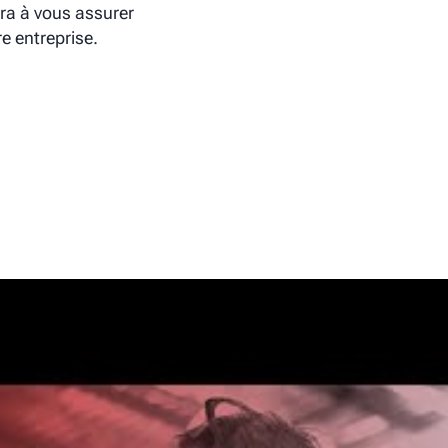
ra à vous assurer
r l’équipement.
e de vie de votre
e entreprise.
r 5 à moins de
nter, un service le
ible pour tous les