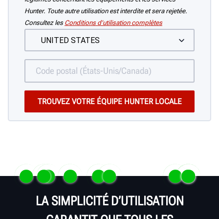
Hunter. Toute autre utilisation est interdite et sera rejetée.
Consultez les
Conditions d’utilisation complètes
LA SIMPLICITÉ D’UTILISATION
MC