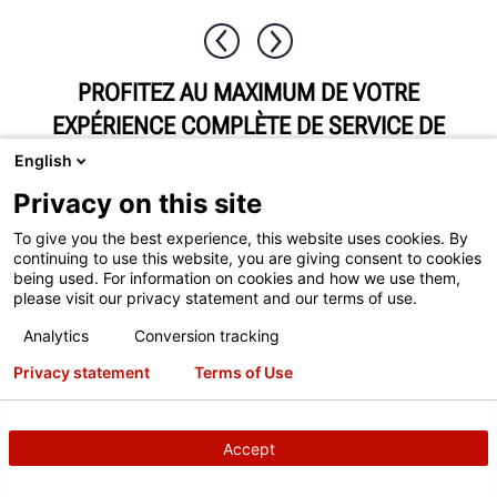
PROFITEZ AU MAXIMUM DE VOTRE
EXPÉRIENCE COMPLÈTE DE SERVICE DE
ROUES
English
Privacy on this site
To give you the best experience, this website uses cookies. By
continuing to use this website, you are giving consent to cookies
being used. For information on cookies and how we use them,
please visit our privacy statement and our terms of use.
Analytics
Conversion tracking
POUR MIEUX VOUS SERVIR, LAISSEZ-
Privacy statement
Terms of Use
NOUS VOUS JUMELER AVEC VOTRE
ÉQUIPE HUNTER LOCALE
Accept
Envoyez un message à votre consultant commercial
Hunter local pour planifier une démonstration