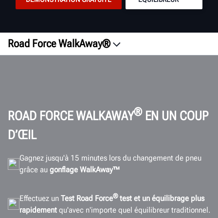
Road Force WalkAway®
Présentation
RSI
Vision
Innovation
®
ROAD FORCE WALKAWAY
EN UN COUP
Satisfaction
D’ŒIL
Connectivité
Gagnez jusqu'à 15 minutes lors du changement de pneu
Caractéristiques
grâce au
gonflage WalkAway™
Galerie
Documents
®
Effectuez un
Test Road Force
test et un équilibrage plus
rapidement
qu'avec n'importe quel équilibreur traditionnel.
DEMANDER UN DEVIS