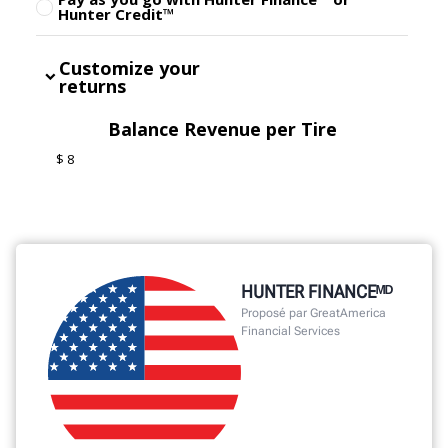
HUNTER FINANCEᴹᴰ
Proposé par GreatAmerica
Financial Services