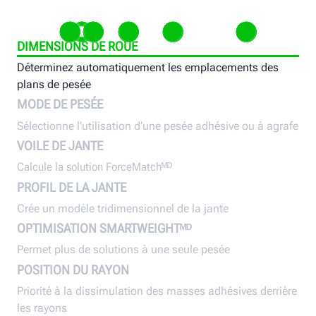
DIMENSIONS DE ROUE
Déterminez automatiquement les emplacements des
Sélectionne l’utilisation d’une pesée
Calcule la solution ForceMatchᴹᴰ
Crée un modèle tridimensionnel d
Permet plus de solutions
Priorité à 
plans de pesée
adhésive ou à agrafe
la jante
seule pesée
masses adh
MODE DE PESÉE
rayons
Sélectionne l’utilisation d’une pesée adhésive ou à agrafe
VOILE DE JANTE
Calcule la solution ForceMatchᴹᴰ
PROFIL DE LA JANTE
Crée un modèle tridimensionnel de la jante
OPTIMISATION SMARTWEIGHTᴹᴰ
Permet plus de solutions à une seule pesée
POSITION DU RAYON
Priorité à la dissimulation des masses adhésives derrière
les rayons