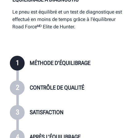
Quelques pneus doivent être repositionnés sur la
Parce que le technicien teste chaque assemblage,
Un service supérieur différencie les ateliers Road
Le pneu est équilibré et un test de diagnostique est
jante pour garantir un assemblage rond, ce qui ne
tous les clients repartent satisfaits.
Forceᴹᴰ Elite de tous les autres ateliers.
effectué en moins de temps grâce à l’équilibreur
prend que quelques minutes supplémentaires lors
Road Forceᴹᴰ Elite de Hunter.
de l’installation.
1
MÉTHODE D’ÉQUILIBRAGE
2
CONTRÔLE DE QUALITÉ
3
SATISFACTION
4
APRÈS L’ÉQUILIBRAGE