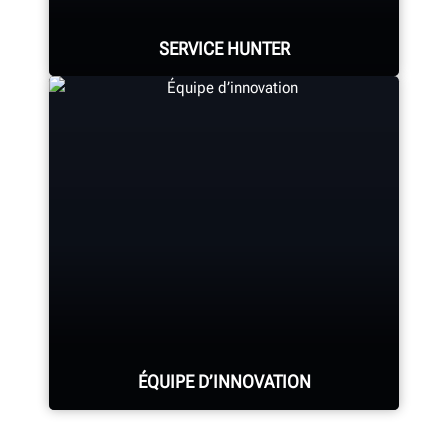
fonctionnalités exclusives.
SERVICE HUNTER
DÉCOUVREZ LES ÉQUILIBREURS HUNTER
Les services de Hunter comptent le
plus grand nombre de représentants
hautement qualifiés de l’industrie.
DEMANDER UN ENTRETIEN
ÉQUIPE D’INNOVATION