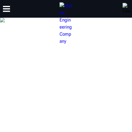
FORMATION
PRODUITS
ASSISTANCE
À PROPOS
CHANGEURS DE PNEUS
HUNTER
Que vous recherchiez un changeur de pneus d’établi, à
pince centrale ou entièrement automatique, Hunter
propose une gamme complète de changeurs de pneus
puissants qui répondront aux besoins de n’importe quel
atelier.