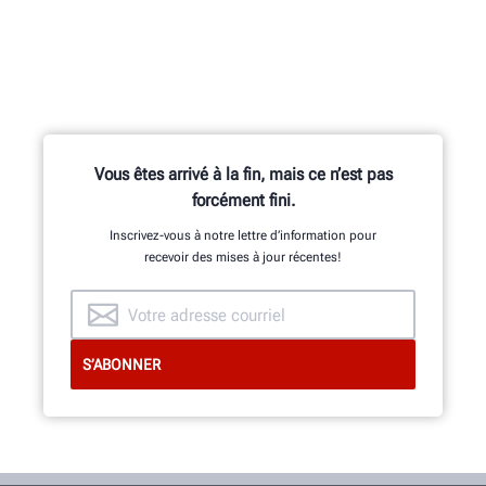
Des centaines de fonctionnalités
brevetées et exclusives sont le fruit
des travaux de l’équipe de recherche
et développement composée
d’ingénieurs en mécanique, en
Vous êtes arrivé à la fin, mais ce n’est pas
électricité et en logiciels.
forcément fini.
Inscrivez-vous à notre lettre d’information pour
recevoir des mises à jour récentes!
INNOVATION ET QUALITÉ