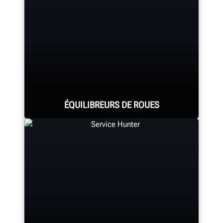
ÉQUILIBREURS DE ROUES
Parcourez la gamme complète
d’équilibreurs de roues qui
procurent l’équilibrage le plus rapide
et le plus efficace grâce à un
logiciel breveté et des