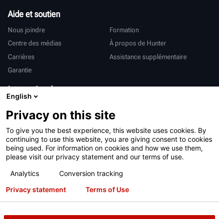
Aide et soutien
Nous joindre
Formation
Centre des médias
À propos de Hunter
Carrières
Assistance supplémentaire
Garantie
International
English
Ventes et services
Deutsch
Privacy on this site
亨特中国
To give you the best experience, this website uses cookies. By
continuing to use this website, you are giving consent to cookies
being used. For information on cookies and how we use them,
please visit our privacy statement and our terms of use.
Analytics
Conversion tracking
Conditions d’utilisation
Déclaration de confidentialité
Privacy statement
Terms of Use
Proposition 65 de Californie
Système RAPI
Brevets
Connexion