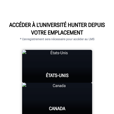
ACCÉDER À L’UNIVERSITÉ HUNTER DEPUIS
VOTRE EMPLACEMENT
* L’enregistrement sera nécessaire pour accéder au LMS
ÉTATS-UNIS
CANADA
UNIVERSITÉ HUNTER