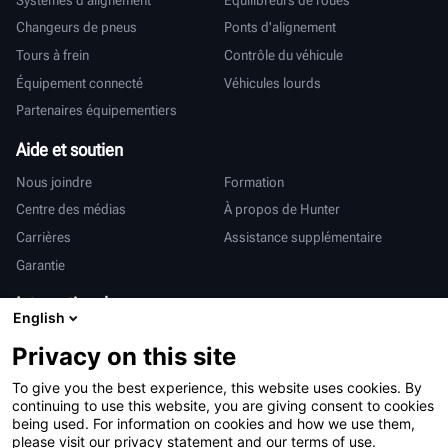
Changeurs de pneus
Ponts d'alignement
Tours à frein
Contrôle du véhicule
Équipement connecté
Véhicules lourds
Partenaires équipementiers
Aide et soutien
Nous joindre
Formation
Centre des médias
À propos de Hunter
Carrières
Assistance supplémentaire
Garantie
International
English
Ventes et services
Deutsch
Privacy on this site
亨特中国
To give you the best experience, this website uses cookies. By
continuing to use this website, you are giving consent to cookies
being used. For information on cookies and how we use them,
please visit our privacy statement and our terms of use.