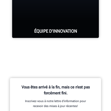
DEMANDER DE L’ASSISTANCE
ÉQUIPE D’INNOVATION
Des centaines de fonctionnalités
brevetées et exclusives sont le fruit
des travaux de l’équipe de recherche
et développement composée
d’ingénieurs en mécanique, en
Vous êtes arrivé à la fin, mais ce n’est pas
électricité et en logiciels.
forcément fini.
Inscrivez-vous à notre lettre d’information pour
recevoir des mises à jour récentes!