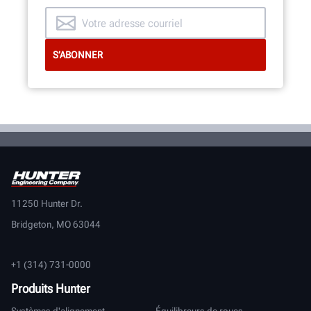
DÉCOUVERTE DE L’INTÉRIEUR
11250 Hunter Dr.
Bridgeton, MO 63044
+1 (314) 731-0000
Produits Hunter
Systèmes d'alignement
Équilibreurs de roues