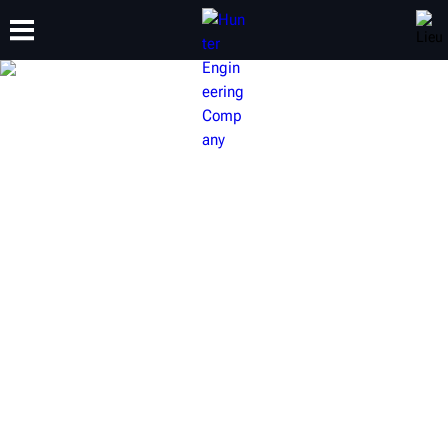
FORMATION
PRODUITS
ASSISTANCE
À PROPOS
PONTS ÉLÉVATEURS
HUNTER POUR LE RÉGLAGE
DE LA GÉOMÉTRIE
L’alignement des roues est l’un des services les plus
rentables disponibles pour un atelier automobile. Les
ponts élévateurs Hunter ne font pas que soulever un