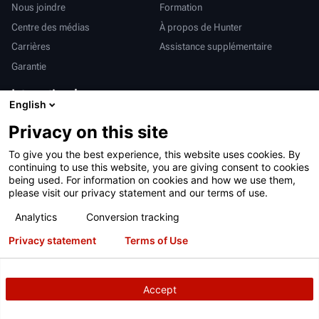
Nous joindre
Formation
Centre des médias
À propos de Hunter
Carrières
Assistance supplémentaire
Garantie
International
English
Ventes et services
Deutsch
Privacy on this site
亨特中国
To give you the best experience, this website uses cookies. By
continuing to use this website, you are giving consent to cookies
being used. For information on cookies and how we use them,
please visit our privacy statement and our terms of use.
Analytics
Conversion tracking
Conditions d’utilisation
Déclaration de confidentialité
Privacy statement
Terms of Use
Proposition 65 de Californie
Système RAPI
Brevets
Connexion
Accept
Copyright
© 2026 Hunter Engineering Company.
Tous droits réservés.