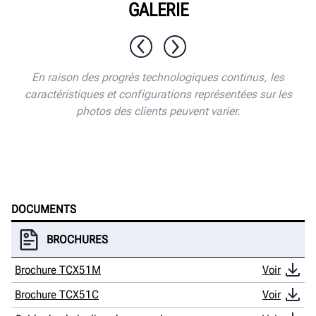
GALERIE
1 / 12
En raison des progrès technologiques continus, les
caractéristiques et configurations représentées sur les
photos des clients peuvent varier.
DOCUMENTS
BROCHURES
Brochure TCX51M
Voir
Brochure TCX51C
Voir