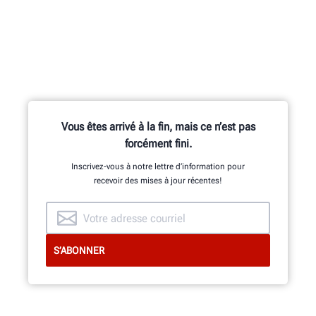
Des centaines de fonctionnalités
brevetées et exclusives sont le fruit
des travaux de l’équipe de recherche
et développement composée
d’ingénieurs en mécanique, en
Vous êtes arrivé à la fin, mais ce n’est pas
électricité et en logiciels.
forcément fini.
Inscrivez-vous à notre lettre d’information pour
recevoir des mises à jour récentes!
DÉCOUVERTE DE L’INTÉRIEUR