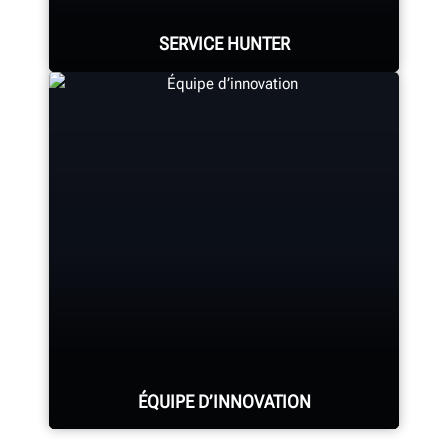
SERVICE HUNTER
EN SAVOIR PLUS
Hunter dispose de la plus
importante équipe technique et de
formation composée de
représentants hautement qualifiés
de l’industrie.
DEMANDER DE L’ASSISTANCE
ÉQUIPE D’INNOVATION