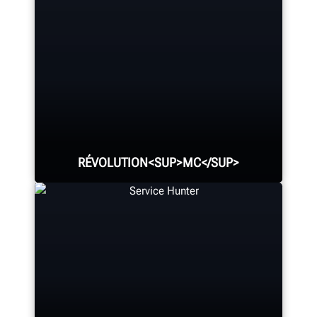
RÉVOLUTION<SUP>MC</SUP>
MC
WalkAway
depuis votre changeur
de pneus pour effectuer d’autres
tâches pendant qu’il démonte
automatiquement le pneu.