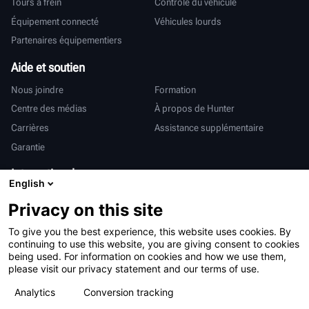
Tours à frein
Contrôle du véhicule
Équipement connecté
Véhicules lourds
Partenaires équipementiers
Aide et soutien
Nous joindre
Formation
Centre des médias
À propos de Hunter
Carrières
Assistance supplémentaire
Garantie
International
English
Ventes et services
Deutsch
Privacy on this site
亨特中国
To give you the best experience, this website uses cookies. By
continuing to use this website, you are giving consent to cookies
being used. For information on cookies and how we use them,
please visit our privacy statement and our terms of use.
Analytics
Conversion tracking