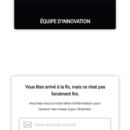
ÉQUIPE D’INNOVATION
Des centaines de fonctionnalités
brevetées et exclusives sont le fruit
des travaux de l’équipe de recherche
et développement composée
d’ingénieurs en mécanique, en
Vous êtes arrivé à la fin, mais ce n’est pas
électricité et en logiciels.
forcément fini.
Inscrivez-vous à notre lettre d’information pour
recevoir des mises à jour récentes!
DÉCOUVERTE DE L’INTÉRIEUR