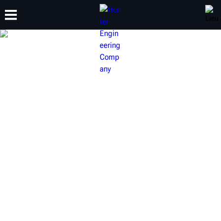
FORMATION
PRODUITS
ASSISTANCE
À PROPOS
ÉQUIPEMENT
D’INSPECTION DE
VÉHICULES HUNTER
Offrez à votre clientèle une expérience rapide et
totalement transparente. Vérifiez l’usure de la bande de
roulement et les résultats d’alignement de chaque