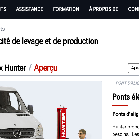
ITS
ASSISTANCE
FORMATION
À PROPOS DE
CON
fts
ité de levage et de production
/
Aperçu
x Hunter
PONT D’AL
Ponts él
Ponts d’ali
Hunter propo
besoins. Les 