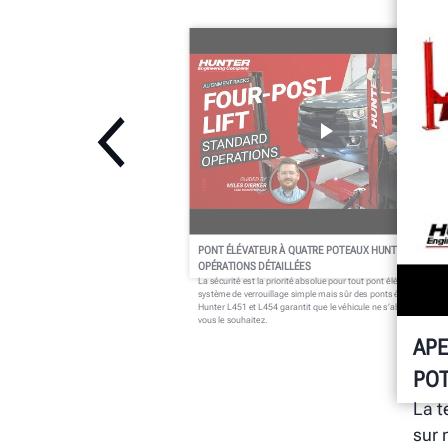
PONT ÉLÉVATEUR À QUATRE POTEAUX HUNTER :
OPÉRATIONS DÉTAILLÉES
La sécurité est la priorité absolue pour tout pont élévateur. Le
système de verrouillage simple mais sûr des ponts élévateurs
Hunter L451 et L454 garantit que le véhicule ne s’abaisse que si
vous le souhaitez.
APE
PO
La t
sur 