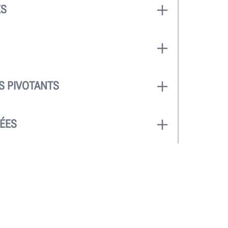
ES
e 66 cm peuvent accueillir des
. Deux longueurs sont disponibles
attements de 449,6 cm ou de 536 cm.
poids lourd de 8,16 tonnes est la
.
S PIVOTANTS
pivotants d’une capacité de
 en standard pour une hauteur, une
ÉES
négalées.
e de fonctions à boutons-poussoirs
contrôle total.