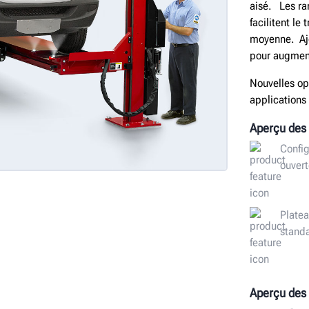
aisé. Les ra
facilitent le
moyenne. Ajo
pour augment
Nouvelles opt
applications 
Aperçu des 
Config
ouver
Platea
stand
Aperçu des 