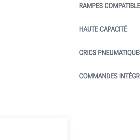
RAMPES COMPATIBL
Les rampes extralarges d
véhicules jusqu’à 233 cm
HAUTE CAPACITÉ
pour accueillir des emp
La capacité de levage de 
meilleure de sa catégorie
CRICS PNEUMATIQUE
Deux crics pneumatiques 
4,08 tonnes sont fournis
COMMANDES INTÉGR
portée et une durabilité i
La console pratique doté
donne aux techniciens un 