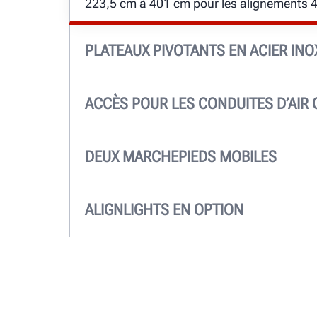
223,5 cm à 401 cm pour les alignements 
PLATEAUX PIVOTANTS EN ACIER IN
Standard, pour des alignements durablemen
Les plateaux pivotants PowerSlide™ sont t
ACCÈS POUR LES CONDUITES D’AIR
L’alimentation en air des crics et des ports 
standard.
DEUX MARCHEPIEDS MOBILES
Robustes, légers et verrouillables en plu
pratiques
ALIGNLIGHTS EN OPTION
Voyez où vous travaillez. Les lumières s’ét
automatiquement lorsque le pont est abais
lorsqu’il est relevé.