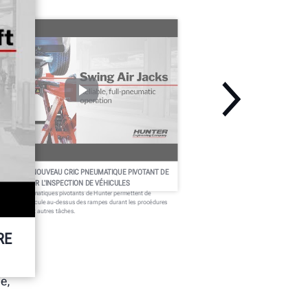
PERÇU DU NOUVEAU CRIC PNEUMATIQUE PIVOTANT DE
UNTER POUR L'INSPECTION DE VÉHICULES
s crics pneumatiques pivotants de Hunter permettent de
ulever le véhicule au-dessus des rampes durant les procédures
alignement et autres tâches.
RE
e,