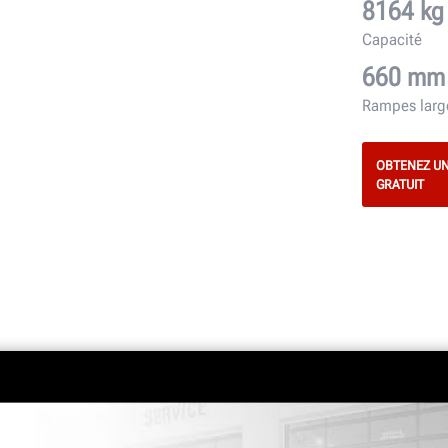
8164 kg
Capacité
660 mm
Rampes larg
OBTENEZ UN
GRATUIT