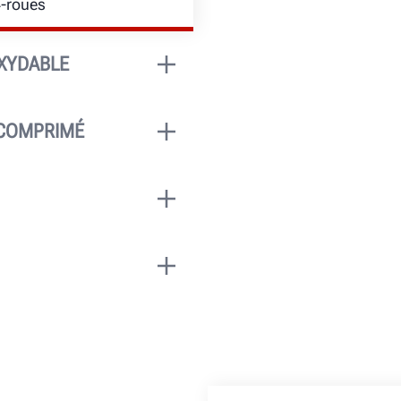
4-roues
OXYDABLE
t faciles et précis.
rès pratiques.
 COMPRIMÉ
auxiliaires est
sieurs emplacements
eignent
sé et s’allument