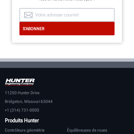
11250 Hunter Drive
Bridgeton, Missouri 63044
+1 (314) 731-0000
Produits Hunter
Contrôleurs géométrie
Équilibreuses de roues