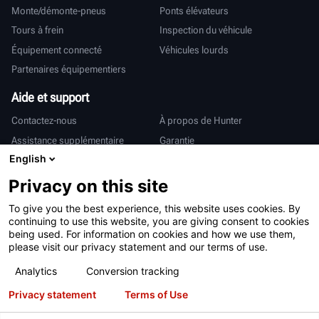
Monte/démonte-pneus
Ponts élévateurs
Tours à frein
Inspection du véhicule
Équipement connecté
Véhicules lourds
Partenaires équipementiers
Aide et support
Contactez-nous
À propos de Hunter
Assistance supplémentaire
Garantie
English
International
Privacy on this site
Ventes et services
Deutsch
To give you the best experience, this website uses cookies. By
亨特中国
continuing to use this website, you are giving consent to cookies
being used. For information on cookies and how we use them,
please visit our privacy statement and our terms of use.
Analytics
Conversion tracking
Privacy statement
Terms of Use
Conditions d’utilisation
Déclaration de confidentialité