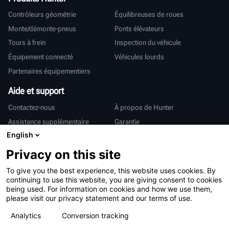
Contrôleurs géométrie
Équilibreuses de roues
Monte/démonte-pneus
Ponts élévateurs
Tours à frein
Inspection du véhicule
Équipement connecté
Véhicules lourds
Partenaires équipementiers
Aide et support
Contactez-nous
À propos de Hunter
Assistance supplémentaire
Garantie
English
International
Privacy on this site
Ventes et services
Deutsch
To give you the best experience, this website uses cookies. By
亨特中国
continuing to use this website, you are giving consent to cookies
being used. For information on cookies and how we use them,
please visit our privacy statement and our terms of use.
Analytics
Conversion tracking