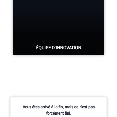
DEMANDER UNE ASSISTANCE
ÉQUIPE D’INNOVATION
Des centaines de fonctionnalités
brevetées et exclusives sont le fruit
des travaux de l’équipe Recherche et
Développement, constituée
d’ingénieurs mécaniciens,
Vous êtes arrivé à la fin, mais ce n’est pas
électriciens et logiciels.
forcément fini.