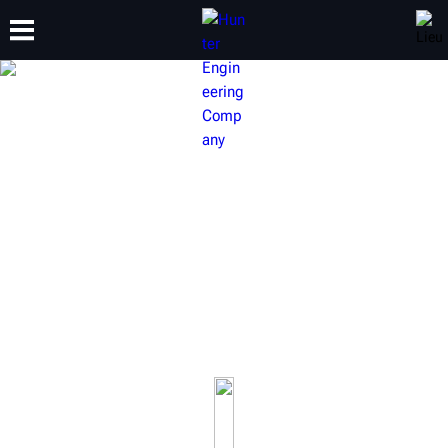
FORMATION
PRODUITS
ASSISTANCE
À PROPOS DE
TOURS À FREIN HUNTER
Nos tours à frein primés vous permettront de maintenir
votre service de réparation de freins à un niveau
supérieur.
En savoir plus sur nos tours à frein embarqués, nos tours
à frein sur banc et notre gamme complète d’accessoires.